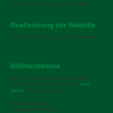
Verbraucherschlichtungsstelle teilzunehmen.
Realisierung der Website
pixelpublic GmbH — agency for digital evolution
Bildnachweise
Die auf unserer Website verwendeten Bilder
wurden uns freundlicherweise von der
Firma
Steuler
zur Verfügung gestellt.
terracotta tiled backdop
Stock-Image-ID: 182568764