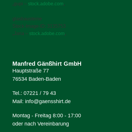
„gupi –
stock.adobe.com
„
glasbausteine
Stock-Image-ID: 3135753
„Jana –
stock.adobe.com
„
Manfred Gänßhirt GmbH
Hauptstraße 77
76534 Baden-Baden
Tel.:
07221 / 79 43
Mail:
info@gaensshirt.de
Montag - Freitag 8:00 - 17:00
oder nach Vereinbarung