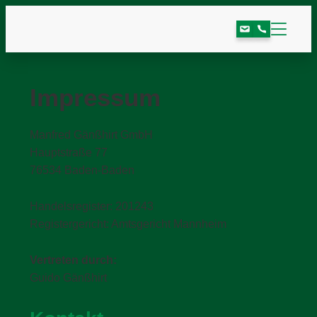
Impressum
Manfred Gänßhirt GmbH
Hauptstraße 77
76534 Baden-Baden
Handelsregister: 201243
Registergericht: Amtsgericht Mannheim
Vertreten durch:
Guido Gänßhirt