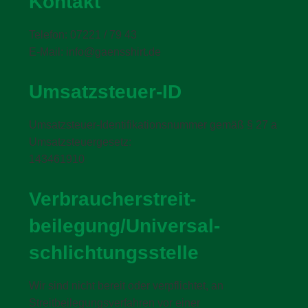
Kontakt
Telefon: 07221 / 79 43
E-Mail: info@gaensshirt.de
Umsatzsteuer-ID
Umsatzsteuer-Identifikationsnummer gemäß § 27 a
Umsatzsteuergesetz:
143461910
Verbraucher­streit­
beilegung/Universal­
schlichtungs­stelle
Wir sind nicht bereit oder verpflichtet, an
Streitbeilegungsverfahren vor einer